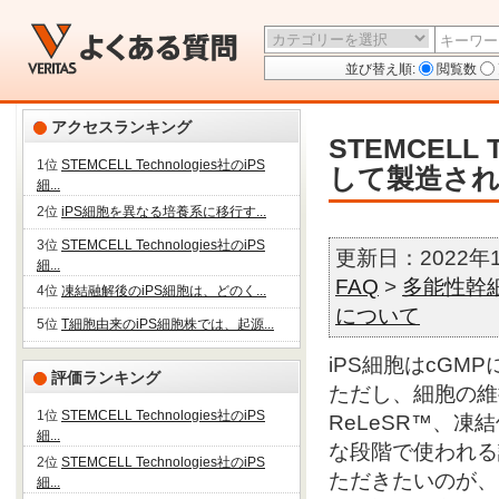
並び替え順:
閲覧数
アクセスランキング
STEMCELL
1位
STEMCELL Technologies社のiPS
して製造さ
細...
2位
iPS細胞を異なる培養系に移行す...
3位
STEMCELL Technologies社のiPS
更新日：2022年
細...
FAQ
>
多能性幹細
4位
凍結融解後のiPS細胞は、どのく...
について
5位
T細胞由来のiPS細胞株では、起源...
iPS細胞はcG
評価ランキング
ただし、細胞の維持
1位
STEMCELL Technologies社のiPS
ReLeSR™、凍結
細...
な段階で使われる
2位
STEMCELL Technologies社のiPS
ただきたいのが、
細...