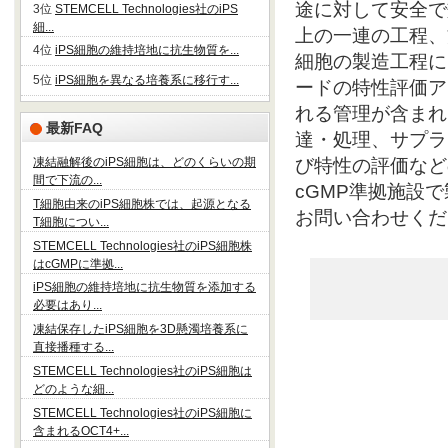
途に対して安全で
3位
STEMCELL Technologies社のiPS
細...
上の一連の工程、
4位
iPS細胞の維持培地に抗生物質を...
細胞の製造工程に
5位
iPS細胞を異なる培養系に移行す...
ードの特性評価ア
れる管理が含まれ
最新FAQ
達・処理、サプラ
凍結融解後のiPS細胞は、どのくらいの期
び特性の評価など
間で下流の...
cGMP準拠施設
T細胞由来のiPS細胞株では、起源となる
お問い合わせくだ
T細胞につい...
STEMCELL Technologies社のiPS細胞株
はcGMPに準拠...
iPS細胞の維持培地に抗生物質を添加する
必要はあり...
凍結保存したiPS細胞を3D懸濁培養系に
直接播種する...
STEMCELL Technologies社のiPS細胞は
どのような細...
STEMCELL Technologies社のiPS細胞に
含まれるOCT4+...