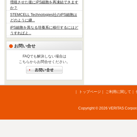
増殖させた後にiPS細胞を再凍結できます
か？
STEMCELL Technologies社のiPS細胞は
どのように継...
iPS細胞を異なる培養系に移行するにはど
うすればよ...
お問い合せ
FAQでも解決しない場合は
こちらからお問合せください。
｜
トップページ
｜
ご利用に関して
｜
Copyright © 2026 VERITAS Corporat