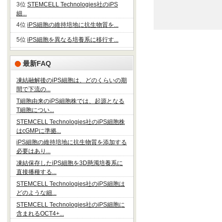
3位
STEMCELL Technologies社のiPS
細...
4位
iPS細胞の維持培地に抗生物質を...
5位
iPS細胞を異なる培養系に移行す...
最新FAQ
凍結融解後のiPS細胞は、どのくらいの期
間で下流の...
T細胞由来のiPS細胞株では、起源となる
T細胞につい...
STEMCELL Technologies社のiPS細胞株
はcGMPに準拠...
iPS細胞の維持培地に抗生物質を添加する
必要はあり...
凍結保存したiPS細胞を3D懸濁培養系に
直接播種する...
STEMCELL Technologies社のiPS細胞は
どのような細...
STEMCELL Technologies社のiPS細胞に
含まれるOCT4+...