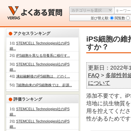
並び替え順:
閲覧数
アクセスランキング
iPS細胞の
1位
STEMCELL Technologies社のiPS
すか？
細...
2位
iPS細胞を異なる培養系に移行す...
3位
STEMCELL Technologies社のiPS
更新日：2022年
細...
FAQ
>
多能性幹細
4位
凍結融解後のiPS細胞は、どのく...
について
5位
T細胞由来のiPS細胞株では、起源...
添加不要です。i
評価ランキング
培地に抗生物質を
1位
STEMCELL Technologies社のiPS
用を控えてくださ
細...
性があるためです
2位
STEMCELL Technologies社のiPS
細...