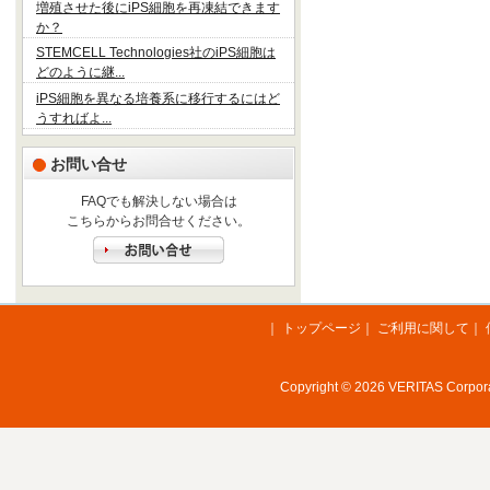
増殖させた後にiPS細胞を再凍結できます
か？
STEMCELL Technologies社のiPS細胞は
どのように継...
iPS細胞を異なる培養系に移行するにはど
うすればよ...
お問い合せ
FAQでも解決しない場合は
こちらからお問合せください。
｜
トップページ
｜
ご利用に関して
｜
Copyright © 2026 VERITAS Corporat