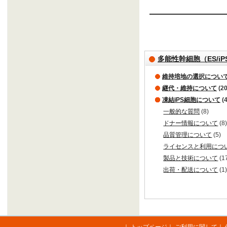
多能性幹細胞（ES/i
維持培地の選択につい
継代・維持について
(20
凍結iPS細胞について
(4
一般的な質問
(8)
ドナー情報について
(8
品質管理について
(5)
ライセンスと利用につ
製品と技術について
(1
出荷・配送について
(1