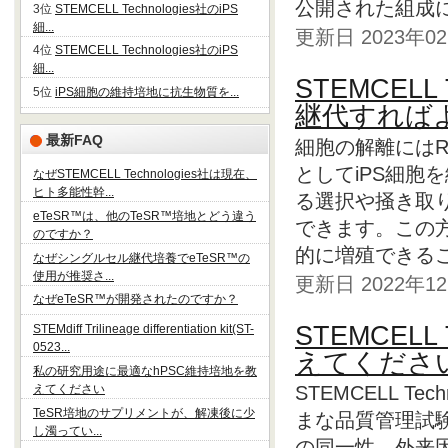
公開された組成に基
3位
STEMCELL Technologies社のiPS
細...
更新日 2023年
4位
STEMCELL Technologies社のiPS
細...
STEMCELL
5位
iPS細胞の維持培地に抗生物質を...
継代すれば
最新FAQ
細胞の解離にはRe
としてiPS細胞
なぜSTEMCELL Technologies社は現在、
ヒト多能性幹...
る選択や掻き取り
eTeSR™は、他のTeSR™培地とどう違う
できます。この
のですか？
的に増殖できるこ
なぜシングルセル継代培養でeTeSR™の
使用が推奨さ...
更新日 2022年
なぜeTeSR™が開発されたのですか？
STEMCELL
STEMdiff Trilineage differentiation kit(ST-
0523...
えてくださ
私の研究用途に最適なhPSC維持培地を教
えてください
STEMCELL T
TeSR培地のサプリメントが、解凍後に少
まな品質管理試
し濁ってい...
の同一性、外来