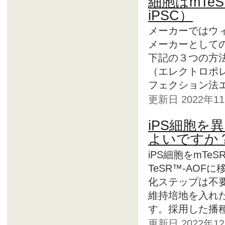
細胞はmTeS
iPSC）
メーカーではウ
メーカーとして
下記の３つの方
（エレクトロポ
フェクション法エ
更新日 2022年
iPS細胞
よいですか
iPS細胞をmTeS
TeSR™-AO
化ステップは不
維持培地を入れ
す。採用した播種
更新日 2022年