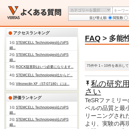
並び替え順:
閲覧数
アクセスランキング
FAQ
>
多能性
1位
STEMCELL Technologies社のiPS
細...
2位
STEMCELL Technologies社のiPS
細...
75件中 1～10件を表示し
3位
ROCK阻害剤はいつ必要になります...
4位
STEMCELL Technologies社からど...
私の研究用
5位
Vitronectin XF（ST-07180）には...
さい
評価ランキング
TeSRファミリ
ベルの品質と最
1位
STEMCELL Technologies社のiPS
細...
リーニングされ
2位
STEMCELL Technologies社のiPS
より、実験の再
細...