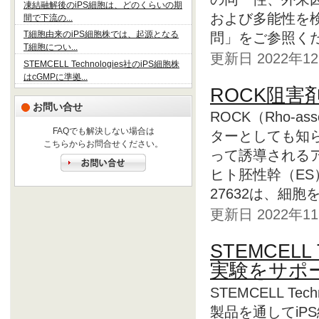
凍結融解後のiPS細胞は、どのくらいの期
および多能性を
間で下流の...
T細胞由来のiPS細胞株では、起源となる
問」をご参照くだ
T細胞につい...
更新日 2022年
STEMCELL Technologies社のiPS細胞株
はcGMPに準拠...
ROCK阻
お問い合せ
ROCK（Rho-associ
FAQでも解決しない場合は
ターとしても知られ
こちらからお問合せください。
って誘導される
ヒト胚性幹（ES
27632は、細胞
更新日 2022年
STEMCELL
実験をサポ
STEMCELL 
製品を通してiP