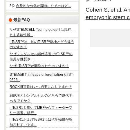
5位
自発的な分化が問題になるのはど...
Cohen S, et al. An
embryonic stem ce
最新FAQ
なぜSTEMCELL Technologies社は現在、
ヒト多能性幹...
eTeSR™は、他のTeSR™培地とどう違う
のですか？
なぜシングルセル継代培養でeTeSR™の
使用が推奨さ...
なぜeTeSR™が開発されたのですか？
STEMdiff Trilineage differentiation kit(ST-
0523...
ROCK阻害剤はいつ必要になりますか？
細胞塊とシングルセルのどちらで継代す
べきですか？
mTeSR1を用いてMEFからフィーダーフ
リー培養に移行...
mTeSR1およびTeSR2には抗生物質が添
加されています...