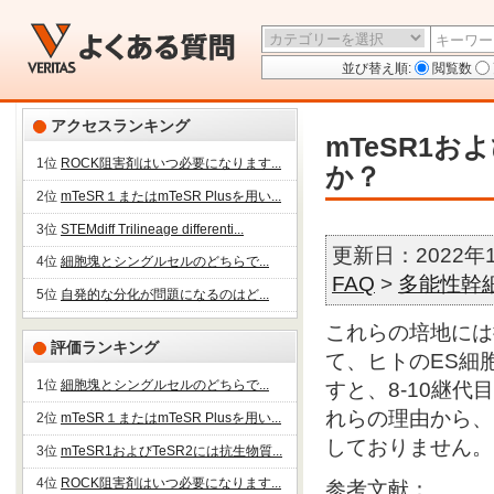
並び替え順:
閲覧数
アクセスランキング
mTeSR1
1位
ROCK阻害剤はいつ必要になります...
か？
2位
mTeSR１またはmTeSR Plusを用い...
3位
STEMdiff Trilineage differenti...
更新日：2022年
4位
細胞塊とシングルセルのどちらで...
FAQ
>
多能性幹細
5位
自発的な分化が問題になるのはど...
これらの培地には
評価ランキング
て、ヒトのES細
1位
細胞塊とシングルセルのどちらで...
すと、8-10継
れらの理由から、m
2位
mTeSR１またはmTeSR Plusを用い...
しておりません。
3位
mTeSR1およびTeSR2には抗生物質...
4位
ROCK阻害剤はいつ必要になります...
参考文献：