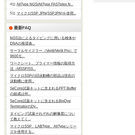
4位
AllType NGS/AllType FASTplex N...
5位
マイクロSSP JPN(SSPJPN)を使用...
最新FAQ
NGS法によるタイピングに用いる検体や
DNAの推奨条...
サーマルサイクラー（Veriti/Veriti Pro）で
9600モ...
ワークシート、プライマー情報の取得方
法（MSSP/SS...
マイクロSSPの旧泳動槽の部品は現在の
泳動槽に使用...
SeCore試薬キットに含まれるPPT Buffer
の組成は何...
SeCore試薬キットに含まれるBigDye
TerminatorのDy...
タイピング試薬それぞれの解像度につい
て教えてく...
マイクロSSP、LABType、AllTypeシリー
ズを使用する...