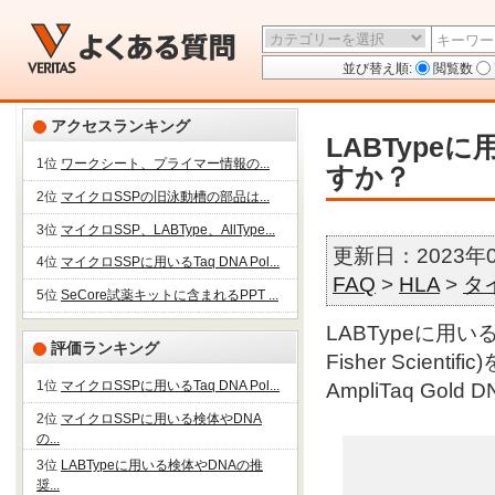
並び替え順:
閲覧数
アクセスランキング
LABTypeに
1位
ワークシート、プライマー情報の...
すか？
2位
マイクロSSPの旧泳動槽の部品は...
3位
マイクロSSP、LABType、AllType...
更新日：2023年
4位
マイクロSSPに用いるTaq DNA Pol...
FAQ
>
HLA
>
タ
5位
SeCore試薬キットに含まれるPPT ...
LABTypeに用いるポ
評価ランキング
Fisher Scient
1位
マイクロSSPに用いるTaq DNA Pol...
AmpliTaq Gol
2位
マイクロSSPに用いる検体やDNA
の...
3位
LABTypeに用いる検体やDNAの推
奨...