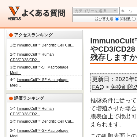
並び替え順:
閲覧数
アクセスランキング
ImmunoCult™
1位
ImmunoCult™ Dendritic Cell Cul...
やCD3/CD28
2位
ImmunoCult™ Human
残存します
CD3/CD28/CD2...
3位
ImmunoCult™-SF Macrophage
Medi...
更新日：2026年
4位
ImmunoCult™-SF Macrophage
Medi...
FAQ
>
免疫細胞の培
評価ランキング
推奨条件に従って
て増殖させた場合
1位
ImmunoCult™ Human
CD3/CD28/CD2...
胞表面上で検出可
2位
ImmunoCult™ Dendritic Cell Cul...
えられます。
3位
ImmunoCult™-SF Macrophage
この細胞表面上の
Medi...