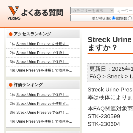
並び替え順:
閲覧数
アクセスランキング
Streck U
1位
Streck Urine Preserveを使用す...
ますか？
2位
Streck Urine Preserveで保存し...
3位
Streck Urine Preserveで保存し...
更新日：2025年
4位
Urine Preserveを使用して検体を...
FAQ
>
Streck
>
U
評価ランキング
Streck Urine
1位
Streck Urine Preserveで保存し...
率は検体によりま
2位
Streck Urine Preserveを使用す...
本FAQ関連対象
3位
Streck Urine Preserveで保存し...
STK-230599
4位
Urine Preserveを使用して検体を...
STK-230604