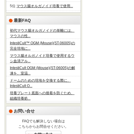
5位
マウス腸オルガノイド培養で使用...
最新FAQ
初代マウス腸オルガノイドの単離には、
マウスの性...
IntestiCult™ OGM (Mouse)(ST-06005)の
完全培地に...
マウス腸オルガノイド培養で使用するウ
シ血清アル...
IntestiCult OGM (Mouse)(ST-06005)の解
凍を、室温...
ドームのための培地を交換する際に、
IntestiCult O...
培養プレート底面への接着を防ぐため、
組織培養処...
お問い合せ
FAQでも解決しない場合は
こちらからお問合せください。