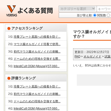
並び替え順:
閲覧数
アクセスランキング
マウス腸オルガノイ
すか？
1位
培養プレート底面への接着を防ぐ...
2位
マウス腸オルガノイド培養で使用...
3位
初代マウス腸オルガノイドの単離...
更新日：2022年12月27日
FAQ
>
オルガノイド
>
試薬
4位
ドームのための培地を交換する際...
いいえ、BSAは由来にかか
5位
IntestiCult OGM (Mouse)(ST-060...
評価ランキング
1位
培養プレート底面への接着を防ぐ...
2位
初代マウス腸オルガノイドの単離...
3位
ドームのための培地を交換する際...
4位
IntestiCult OGM (Mouse)(ST-060...