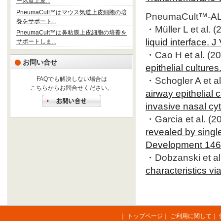
ー気道上皮...
PneumaCult™はマウス気道上皮細胞の培
PneumaCult™-
養をサポート...
・Müller L et al. 
PneumaCult™は鼻粘膜上皮細胞の培養を
liquid interface. 
サポートしま...
・Cao H et al. (2
お問い合せ
epithelial cultur
・Schogler A et al
FAQでも解決しない場合は
こちらからお問合せください。
airway epithelial c
invasive nasal cy
・Garcia et al. (2
revealed by single
Development 146
・Dobzanski et al
characteristics vi
｜
トップページ
｜
ご利用に関して
｜