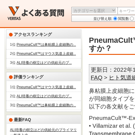
並び替え順:
閲覧数
アクセスランキング
PneumaC
1位
PneumaCult™は鼻粘膜上皮細胞の...
すか？
2位
PneumaCult™はマウス気道上皮細...
3位
ALI培養の樹立はどの供給元のプ...
更新日：2022年
FAQ
>
ヒト気道
評価ランキング
1位
PneumaCult™はマウス気道上皮細...
鼻粘膜上皮細胞につ
2位
ALI培養の樹立はどの供給元のプ...
が同細胞タイプを
3位
PneumaCult™は鼻粘膜上皮細胞の...
以下の各文献をご
PneumaCult™-
最新FAQ
• Villamizar et al.
ALI培養の樹立はどの供給元のプライマリ
Transmembrane Co