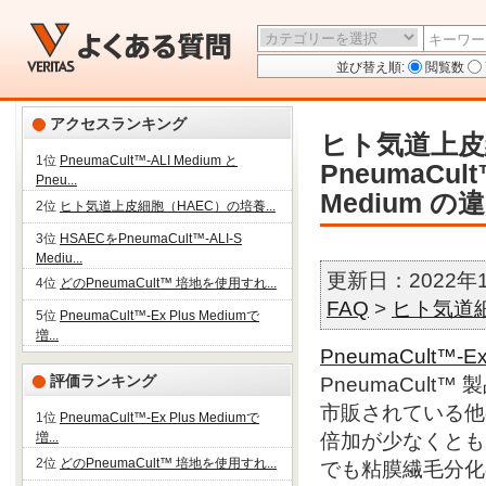
並び替え順:
閲覧数
アクセスランキング
ヒト気道上皮
1位
PneumaCult™-ALI Medium と
PneumaCult
Pneu...
Medium 
2位
ヒト気道上皮細胞（HAEC）の培養...
3位
HSAECをPneumaCult™-ALI-S
Mediu...
更新日：2022年
4位
どのPneumaCult™ 培地を使用すれ...
FAQ
>
ヒト気道
5位
PneumaCult™-Ex Plus Mediumで
増...
PneumaCult™-Ex
評価ランキング
PneumaCul
市販されている他
1位
PneumaCult™-Ex Plus Mediumで
増...
倍加が少なくとも
2位
どのPneumaCult™ 培地を使用すれ...
でも粘膜繊毛分化の