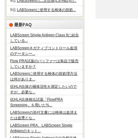
4位
LABScreenの二次抗体(LS-AB2)の...
5位
LABScreenに使用する検体の前処...
最新FAQ
LABScreen Single Antigen Class IIに結合
している...
LABScreenネガティブコントロール血清
のデータシー...
Flow PRA試薬のバッファーは単品で販売
していますか？
LABScreenに使用する検体の前処理方法
は何がありま...
抗HLA抗体の補体活性を測定したいので
すが、必要な...
抗HLA抗体検出試薬「FlowPRA
Screening」を用いた%...
LABScreenの添付文書には検体は血清ま
たは血漿とな...
LABScreen PRA、LABScreen Single
Antigenのキット...