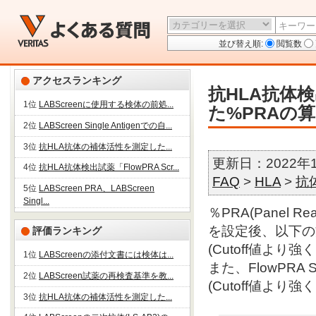
並び替え順:
閲覧数
アクセスランキング
抗HLA抗体検出
1位
LABScreenに使用する検体の前処...
た%PRAの
2位
LABScreen Single Antigenでの自...
3位
抗HLA抗体の補体活性を測定した...
更新日：2022年
4位
抗HLA抗体検出試薬「FlowPRA Scr...
FAQ
>
HLA
>
抗
5位
LABScreen PRA、LABScreen
Singl...
％PRA(Panel R
を設定後、以下の
評価ランキング
(Cutoff値より
1位
LABScreenの添付文書には検体は...
また、FlowPRA 
2位
LABScreen試薬の再検査基準を教...
(Cutoff値より
3位
抗HLA抗体の補体活性を測定した...