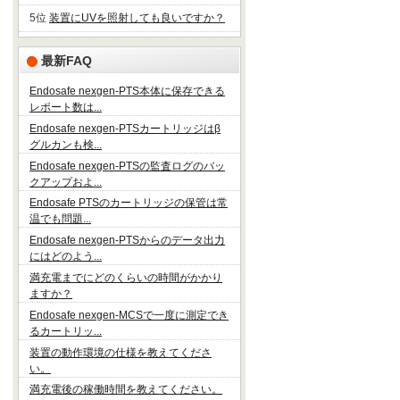
5位
装置にUVを照射しても良いですか？
最新FAQ
Endosafe nexgen-PTS本体に保存できる
レポート数は...
Endosafe nexgen-PTSカートリッジはβ
グルカンも検...
Endosafe nexgen-PTSの監査ログのバッ
クアップおよ...
Endosafe PTSのカートリッジの保管は常
温でも問題...
Endosafe nexgen-PTSからのデータ出力
にはどのよう...
満充電までにどのくらいの時間がかかり
ますか？
Endosafe nexgen-MCSで一度に測定でき
るカートリッ...
装置の動作環境の仕様を教えてくださ
い。
満充電後の稼働時間を教えてください。