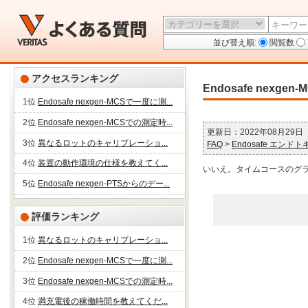
並び替え順:
閲覧数
アクセスランキング
Endosafe ne
1位
Endosafe nexgen-MCSで一度に測...
2位
Endosafe nexgen-MCSでの測定時...
更新日：2022年08月29日
3位
異なるロットのキャリブレーショ...
FAQ
>
Endosafe エンド
4位
装置の動作環境の仕様を教えてく...
いいえ。タイムコースのグ
5位
Endosafe nexgen-PTSからのデー...
評価ランキング
1位
異なるロットのキャリブレーショ...
2位
Endosafe nexgen-MCSで一度に測...
3位
Endosafe nexgen-MCSでの測定時...
4位
満充電後の稼働時間を教えてくだ...