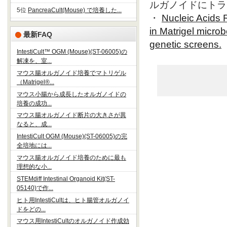
ルガノイドにトラ
5位
PancreaCult(Mouse) で培養した...
・
Nucleic Acids R
in Matrigel micr
最新FAQ
genetic screens.
IntestiCult™ OGM (Mouse)(ST-06005)の
解凍を、室...
マウス腸オルガノイド培養でマトリゲル
（Matrigel®...
マウス小腸から成長したオルガノイドの
培養の成功...
マウス腸オルガノイド断片の大きさが異
なると、成...
IntestiCult OGM (Mouse)(ST-06005)の完
全培地には...
マウス腸オルガノイド培養のために最も
理想的な小...
STEMdiff Intestinal Organoid Kit(ST-
05140)で作...
ヒト用IntestiCultは、ヒト腸管オルガノイ
ドをどの...
マウス用IntestiCultのオルガノイド作成効