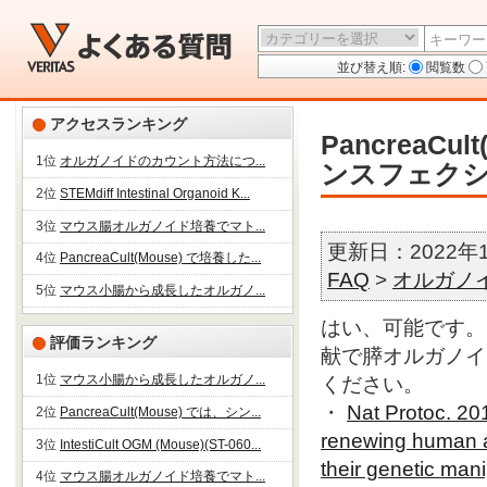
並び替え順:
閲覧数
アクセスランキング
PancreaC
1位
オルガノイドのカウント方法につ...
ンスフェク
2位
STEMdiff Intestinal Organoid K...
3位
マウス腸オルガノイド培養でマト...
更新日：2022年
4位
PancreaCult(Mouse) で培養した...
FAQ
>
オルガノ
5位
マウス小腸から成長したオルガノ...
はい、可能です。P
評価ランキング
献で膵オルガノイ
1位
マウス小腸から成長したオルガノ...
ください。
・
Nat Protoc. 20
2位
PancreaCult(Mouse) では、シン...
renewing human a
3位
IntestiCult OGM (Mouse)(ST-060...
their genetic man
4位
マウス腸オルガノイド培養でマト...