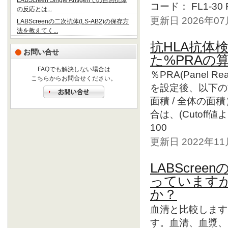
LABScreen Single Antigenでの自然抗体
コード： FL1-30 FL
の反応とは...
更新日 2026年0
LABScreenの二次抗体(LS-AB2)の保存方
法を教えてく...
抗HLA抗体検出
お問い合せ
た%PRAの
FAQでも解決しない場合は
％PRA(Panel R
こちらからお問合せください。
を設定後、以下の方
面積 / 全体の面積）
合は、(Cutof
100
更新日 2022年1
LABScr
っています
か？
血清と比較します
す。血清、血漿、