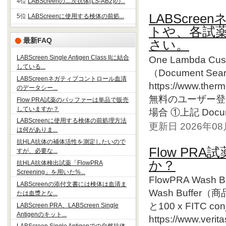
4位
LABScreenの二次抗体(LS-AB2)の...
LABScr
5位
LABScreenに使用する検体の前処...
トや、各試
最新FAQ
さい。
LABScreen Single Antigen Class IIに結合
One Lambda Cust
している...
（Document 
LABScreenネガティブコントロール血清
https://www.ther
のデータシー...
無料のユーザー登
Flow PRA試薬のバッファーは単品で販売
していますか？
場合 ①上記 Docum
LABScreenに使用する検体の前処理方法
更新日 2026年0
は何がありま...
抗HLA抗体の補体活性を測定したいので
Flow P
すが、必要な...
か？
抗HLA抗体検出試薬「FlowPRA
Screening」を用いた%...
FlowPRA Was
LABScreenの添付文書には検体は血清ま
Wash Buffer（商
たは血漿とな...
と100 x FITC co
LABScreen PRA、LABScreen Single
Antigenのキット...
https://www.ver