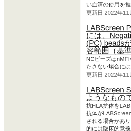
い血清の使用を推
更新日 2022年1
LABScreen 
には、Negative
(PC) be
容範囲（基
NCビーズはnMFI
たさない場合には
更新日 2022年1
LABScree
ようなもの
抗HLA抗体をLABS
抗体がLABScre
される場合があり
的には臨床的意義