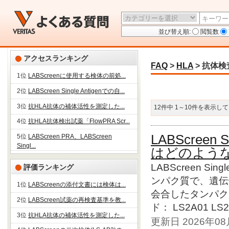
並び替え順:
閲覧数
アクセスランキング
FAQ
>
HLA
>
抗体検
1位
LABScreenに使用する検体の前処...
2位
LABScreen Single Antigenでの自...
3位
抗HLA抗体の補体活性を測定した...
12件中 1～10件を表示し
4位
抗HLA抗体検出試薬「FlowPRA Scr...
LABScreen 
5位
LABScreen PRA、LABScreen
Singl...
はどのよう
LABScreen Si
評価ランキング
ンパク質で、遺伝
1位
LABScreenの添付文書には検体は...
会合したタンパク
2位
LABScreen試薬の再検査基準を教...
ド： LS2A01 LS2
3位
抗HLA抗体の補体活性を測定した...
更新日 2026年0