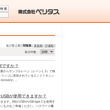
検 索
並び変え順 [
閲覧数
|
更新順
|
評価順
]
表示件数：
は何ですか？
シン量からサンプルレーン（レーン1, 3）で検
カートリッジに添加されているエンドトキシン
overy）...
ようなUSBが使用できますか？
ます。Mini USBやUSB type Cを使用す
ないものをご準備ください。パスワード機