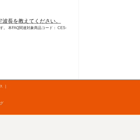
の測定波長を教えてください。
ります。 本FAQ関連対象商品コード： CES-
ス
｜
グ