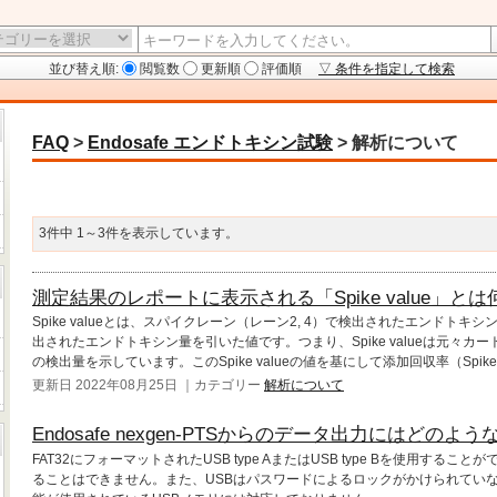
並び替え順:
閲覧数
更新順
評価順
▽ 条件を指定して検索
FAQ
>
Endosafe エンドトキシン試験
>
解析について
3件中 1～3件を表示しています。
測定結果のレポートに表示される「Spike value」と
Spike valueとは、スパイクレーン（レーン2, 4）で検出されたエンドトキ
出されたエンドトキシン量を引いた値です。つまり、Spike valueは元々
の検出量を示しています。このSpike valueの値を基にして添加回収率（Spike rec
更新日 2022年08月25日 ｜カテゴリー
解析について
Endosafe nexgen-PTSからのデータ出力にはどの
FAT32にフォーマットされたUSB type AまたはUSB type Bを使用することができ
ることはできません。また、USBはパスワードによるロックがかけられてい