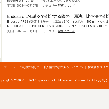
能が使用されているUSBメモリには対応しておりません。
更新日 2023年07月07日 ｜カテゴリー
解析について
Endosafe LAL試薬で測定する際の比濁法、比色法
Endosafe PRS3で測定する場合、 比濁法：340 nm 比色法：405 nm とな
R19000BX CES-R19000PK CES-R1708K CES-R17100BX CES-R17100PK
更新日 2025年11月11日 ｜カテゴリー
解析について
トップページ
｜
ご利用に関して
｜
個人情報のお取り扱いについて
｜
株式会社ベリタ
opyright © 2026 VERITAS Corporation. allright reserved. Powered by
ナレッジリン