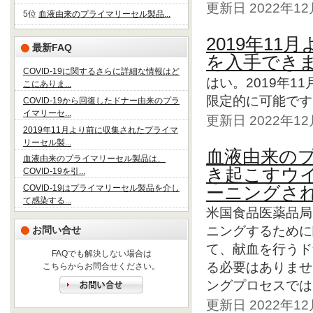
更新日 2022年1
5位
血液由来のプライマリーセル製品...
2019年1
最新FAQ
を入手でき
COVID-19に関するさらに詳細な情報はど
はい。2019年
こにありま...
限定的に可能です
COVID-19から回復したドナー由来のプラ
イマリーセ...
更新日 2022年1
2019年11月より前に収集されたプライマ
リーセル製...
血液由来のプ
血液由来のプライマリーセル製品は、
き起こすウイ
COVID-19を引...
ーニングさ
COVID-19はプライマリーセル製品を介し
て感染する...
米国食品医薬品局
ニングするために
お問い合せ
て、献血を行うド
FAQでも解決しない場合は
る必要はありませ
こちらからお問合せください。
ングプロセスでは、
更新日 2022年1