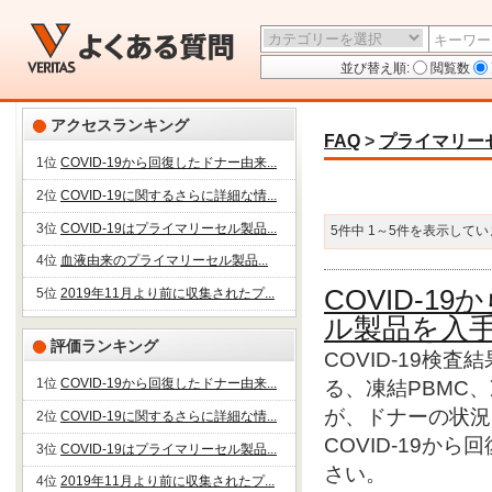
並び替え順:
閲覧数
アクセスランキング
FAQ
>
プライマリー
1位
COVID-19から回復したドナー由来...
2位
COVID-19に関するさらに詳細な情...
3位
COVID-19はプライマリーセル製品...
5件中 1～5件を表示して
4位
血液由来のプライマリーセル製品...
COVID-
5位
2019年11月より前に収集されたプ...
ル製品を入
評価ランキング
COVID-19検
1位
COVID-19から回復したドナー由来...
る、凍結PBMC
が、ドナーの状況
2位
COVID-19に関するさらに詳細な情...
COVID-19
3位
COVID-19はプライマリーセル製品...
さい。
4位
2019年11月より前に収集されたプ...